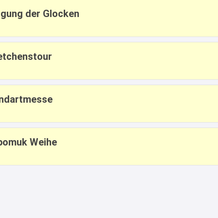
rgung der Glocken
etchenstour
undartmesse
epomuk Weihe