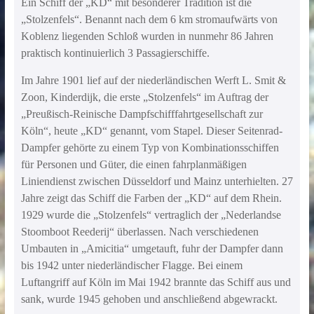
Ein Schiff der „KD“ mit besonderer Tradition ist die
„Stolzenfels“. Benannt nach dem 6 km stromaufwärts von
Koblenz liegenden Schloß wurden in nunmehr 86 Jahren
praktisch kontinuierlich 3 Passagierschiffe.
Im Jahre 1901 lief auf der niederländischen Werft L. Smit &
Zoon, Kinderdijk, die erste „Stolzenfels“ im Auftrag der
„Preußisch-Reinische Dampfschifffahrtgesellschaft zur
Köln“, heute „KD“ genannt, vom Stapel. Dieser Seitenrad-
Dampfer gehörte zu einem Typ von Kombinationsschiffen
für Personen und Güter, die einen fahrplanmäßigen
Liniendienst zwischen Düsseldorf und Mainz unterhielten. 27
Jahre zeigt das Schiff die Farben der „KD“ auf dem Rhein.
1929 wurde die „Stolzenfels“ vertraglich der „Nederlandse
Stoomboot Reederij“ überlassen. Nach verschiedenen
Umbauten in „Amicitia“ umgetauft, fuhr der Dampfer dann
bis 1942 unter niederländischer Flagge. Bei einem
Luftangriff auf Köln im Mai 1942 brannte das Schiff aus und
sank, wurde 1945 gehoben und anschließend abgewrackt.