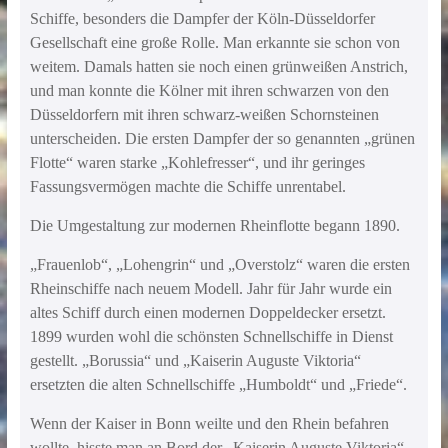
Schiffe, besonders die Dampfer der Köln-Düsseldorfer
Gesellschaft eine große Rolle. Man erkannte sie schon von
weitem. Damals hatten sie noch einen grünweißen Anstrich,
und man konnte die Kölner mit ihren schwarzen von den
Düsseldorfern mit ihren schwarz-weißen Schornsteinen
unterscheiden. Die ersten Dampfer der so genannten „grünen
Flotte“ waren starke „Kohlefresser“, und ihr geringes
Fassungsvermögen machte die Schiffe unrentabel.
Die Umgestaltung zur modernen Rheinflotte begann 1890.
„Frauenlob“, „Lohengrin“ und „Overstolz“ waren die ersten
Rheinschiffe nach neuem Modell. Jahr für Jahr wurde ein
altes Schiff durch einen modernen Doppeldecker ersetzt.
1899 wurden wohl die schönsten Schnellschiffe in Dienst
gestellt. „Borussia“ und „Kaiserin Auguste Viktoria“
ersetzten die alten Schnellschiffe „Humboldt“ und „Friede“.
Wenn der Kaiser in Bonn weilte und den Rhein befahren
wollte, hisste man an Bord der „Kaiserin Auguste Viktoria“