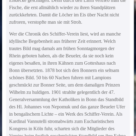
Eisdecke geschlagen. Denn durch den Lärm vertrieb man die
Fische, die erst allmählich wieder zu ihren Standplätzen
zurückkehrten. Damit die Löcher im Eis über Nacht nicht
zufroren, verstopfte man sie mit Stroh.
Wer die Chronik des Schiffer-Verein liest, wird an manche
idyllische Begebenheit aus früherer Zeit erinnert. Welch
trautes Bild mag damals am frühen Sonntagmorgen der
Rhein geboten haben, als die Beueler, da sie noch kein
eigenes besaßen, in ihren Kähnen zum Gotteshaus nach
Bonn übersetzten. 1878 bot sich den Bonnern ein seltsam
schönes Bild. 50 bis 60 Nachen fuhren mit Lampions
geschmückt zur Bonner Seite, um dem damaligen Prinzen
Wilhelm zu huldigen. 1901 strahlte gelegentlich der 47.
Generalversammlung der Katholiken in Bonn das Standbild
des Hl. Johannes von Nepomuk und das ganze Beueler Ufer
in bengalischem Lichte – ein Werk des Schiffer-Verein. Als
Kardinal Vannutelli stromabwärts zum Eucharistischen
Kongress in Köln fuhr, scharten sich die Mitglieder des
Vereins beim festlich geschmückten Standbild um ihre Fahne