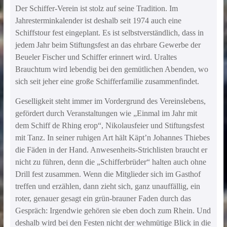
Der Schiffer-Verein ist stolz auf seine Tradition. Im
Jahresterminkalender ist deshalb seit 1974 auch eine
Schiffstour fest eingeplant. Es ist selbstverständlich, dass in
jedem Jahr beim Stiftungsfest an das ehrbare Gewerbe der
Beueler Fischer und Schiffer erinnert wird. Uraltes
Brauchtum wird lebendig bei den gemütlichen Abenden, wo
sich seit jeher eine große Schifferfamilie zusammenfindet.
Geselligkeit steht immer im Vordergrund des Vereinslebens,
gefördert durch Veranstaltungen wie „Einmal im Jahr mit
dem Schiff de Rhing erop“, Nikolausfeier und Stiftungsfest
mit Tanz. In seiner ruhigen Art hält Käpt’n Johannes Thiebes
die Fäden in der Hand. Anwesenheits-Strichlisten braucht er
nicht zu führen, denn die „Schifferbrüder“ halten auch ohne
Drill fest zusammen. Wenn die Mitglieder sich im Gasthof
treffen und erzählen, dann zieht sich, ganz unauffällig, ein
roter, genauer gesagt ein grün-brauner Faden durch das
Gespräch: Irgendwie gehören sie eben doch zum Rhein. Und
deshalb wird bei den Festen nicht der wehmütige Blick in die