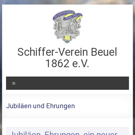
Zum
Inhalt
springen
Schiffer-Verein Beuel
1862 e.V.
Menü
Jubiläen und Ehrungen
Jubiläen, Ehrungen, ein neuer