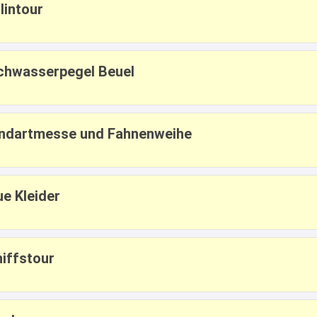
lintour
chwasserpegel Beuel
undartmesse und Fahnenweihe
ue Kleider
hiffstour