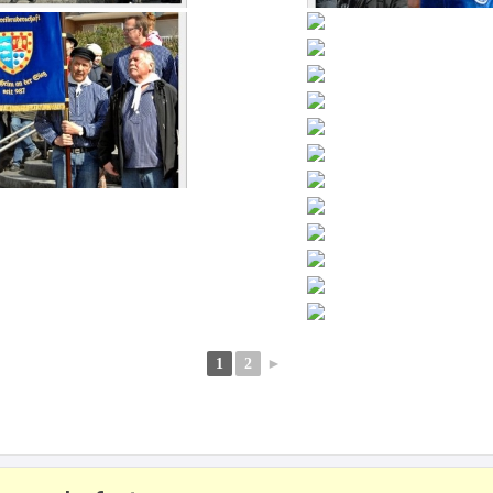
1
2
►