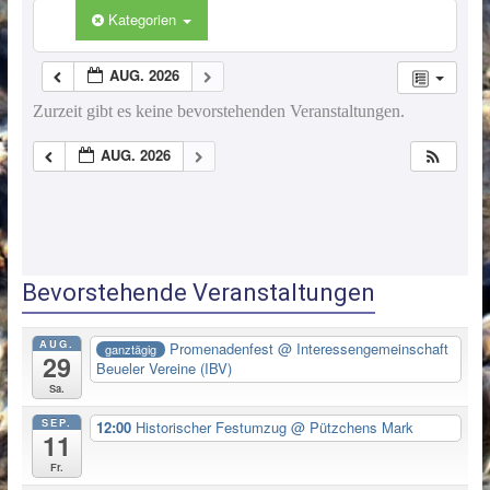
Kategorien
AUG. 2026
Zurzeit gibt es keine bevorstehenden Veranstaltungen.
AUG. 2026
Bevorstehende Veranstaltungen
AUG.
Promenadenfest
@ Interessengemeinschaft
ganztägig
29
Beueler Vereine (IBV)
Sa.
SEP.
12:00
Historischer Festumzug
@ Pützchens Mark
11
Fr.