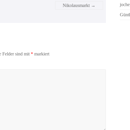
joche
Nikolausmarkt
→
Günth
e Felder sind mit
*
markiert