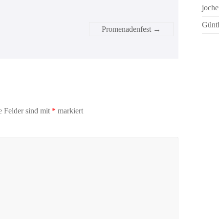
joche
Günth
Promenadenfest
→
e Felder sind mit
*
markiert